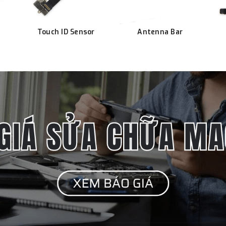
k
Touch ID Sensor
Antenna Bar