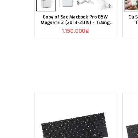
Copy of Sạc Macbook Pro 85W
Củ 
Magsafe 2 (2013-2015) - Tương
T
Thích 15 inch MC506
1.150.000₫