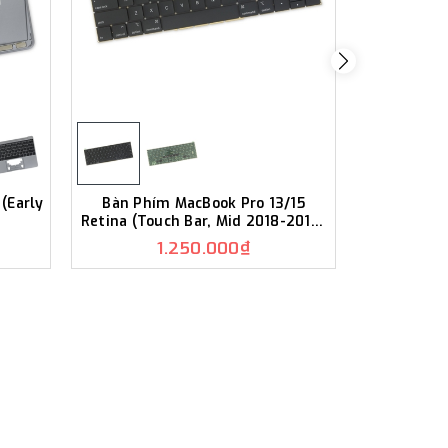
(Early
Bàn Phím MacBook Pro 13/15
Bàn Phím 
Retina (Touch Bar, Mid 2018-2019)
(Late 20
K132
1.250.000₫