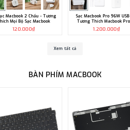
Sạc Macbook 2 Chấu - Tương
Sạc Macbook Pro 96W USB
hích Mọi Bộ Sạc Macbook
Tương Thích Macbook Pro
(Model 2019)
120.000₫
1.200.000₫
Xem tất cả
BÀN PHÍM MACBOOK