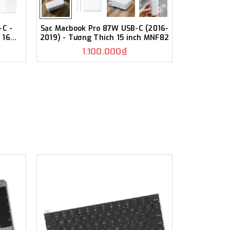
-C -
Sạc Macbook Pro 87W USB-C (2016-
Sạc Macboo
 16
2019) - Tương Thích 15 inch MNF82
2022) - 
1.100.000₫