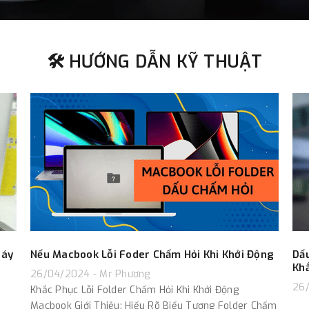
🛠️ HƯỚNG DẪN KỸ THUẬT
háy
Nếu Macbook Lỗi Foder Chấm Hỏi Khi Khởi Động
Dấ
Kh
26/04/2024 - Mr Phương
26/
Khắc Phục Lỗi Folder Chấm Hỏi Khi Khởi Động
Macbook Giới Thiệu: Hiểu Rõ Biểu Tượng Folder Chấm