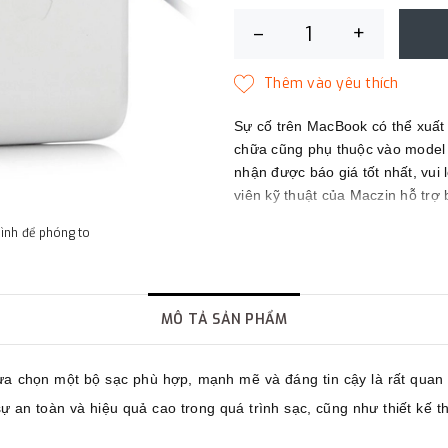
–
+
Sự cố trên MacBook có thể xuất
chữa cũng phụ thuộc vào model c
nhận được báo giá tốt nhất, vui 
viên kỹ thuật của Maczin hỗ trợ 
Maczin - Đối tác tin cậy của bạn
hình để phóng to
MÔ TẢ SẢN PHẨM
ựa chọn một bộ sạc phù hợp, mạnh mẽ và đáng tin cậy là rất quan 
an toàn và hiệu quả cao trong quá trình sạc, cũng như thiết kế t