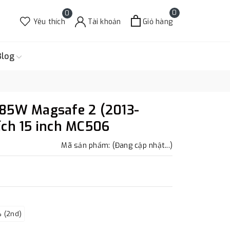
0
0
Yêu thích
Tài khoản
Giỏ hàng
Blog
 85W Magsafe 2 (2013-
ích 15 inch MC506
Mã sản phẩm: (Đang cập nhật...)
 (2nd)