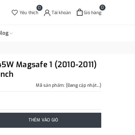
0
0
Yêu thích
Tài khoản
Giỏ hàng
Blog
45W Magsafe 1 (2010-2011)
inch
Mã sản phẩm: (Đang cập nhật...)
THÊM VÀO GIỎ