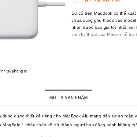
Sự cố trên MacBook có thể xuất
chữa cũng phụ thuộc vào model c
nhận được báo giá tốt nhất, vui 
viên kỹ thuật của Maczin hỗ trợ 
Maczin - Đối tác tin cậy của bạn
hình để phóng to
MÔ TẢ SẢN PHẨM
ụng được thiết kế riêng cho MacBook Air, mang đến sự an toàn và h
W MagSafe 1 chắc chắn sẽ trở thành người bạn đồng hành không thể