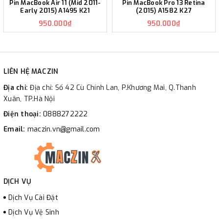
Pin MacBook Air 11 (Mid 2011-
Pin MacBook Pro 13 Retina
Early 2015) A1495 K21
(2015) A1582 K27
950.000₫
950.000₫
LIÊN HỆ MACZIN
Địa chỉ:
Địa chỉ: Số 42 Cù Chính Lan, P.Khương Mai, Q.Thanh
Xuân, TP.Hà Nội
Điện thoại:
0888272222
Email:
maczin.vn@gmail.com
DỊCH VỤ
Dịch Vụ Cài Đặt
Dịch Vụ Vệ Sinh