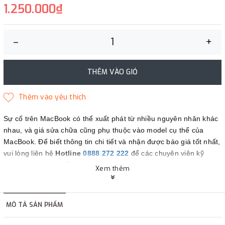
1.250.000₫
–
+
THÊM VÀO GIỎ
Sự cố trên MacBook có thể xuất phát từ nhiều nguyên nhân khác
nhau, và giá sửa chữa cũng phụ thuộc vào model cụ thể của
MacBook. Để biết thông tin chi tiết và nhận được báo giá tốt nhất,
vui lòng liên hệ
Hotline
0888 272 222
để các chuyên viên kỹ
thuật của Maczin hỗ trợ bạn.
Xem thêm
Maczin - Đối tác tin cậy của bạn.
MÔ TẢ SẢN PHẨM