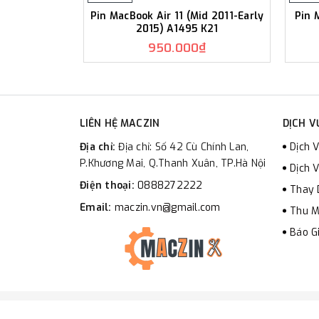
Pin MacBook Air 11 (Mid 2011-Early
Pin 
2015) A1495 K21
950.000₫
LIÊN HỆ MACZIN
DỊCH V
Địa chỉ:
Địa chỉ: Số 42 Cù Chính Lan,
Dịch V
P.Khương Mai, Q.Thanh Xuân, TP.Hà Nội
Dịch 
Điện thoại:
0888272222
Thay 
Email:
maczin.vn@gmail.com
Thu M
Báo G