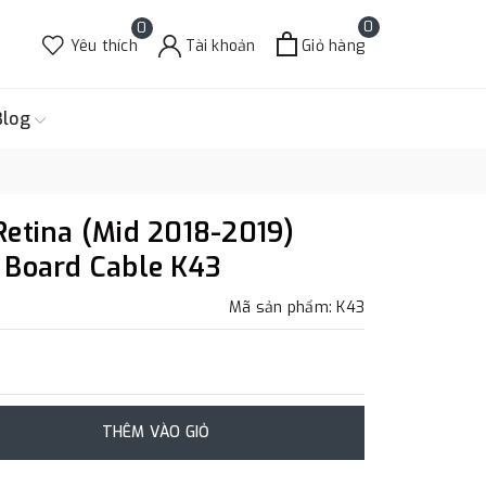
0
0
Yêu thích
Tài khoản
Giỏ hàng
Blog
Retina (Mid 2018-2019)
 Board Cable K43
Mã sản phẩm: K43
THÊM VÀO GIỎ