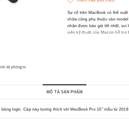
Sự cố trên MacBook có thể xuất
chữa cũng phụ thuộc vào model c
nhận được báo giá tốt nhất, vui 
viên kỹ thuật của Maczin hỗ trợ 
Maczin - Đối tác tin cậy của bạn
hình để phóng to
MÔ TẢ SẢN PHẨM
ới bảng logic. Cáp này tương thích với MacBook Pro 15" mẫu từ 2018