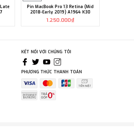
(Late
Pin MacBook Pro 13 Retina (Mid
Pin MacBook 
37
2018-Early 2019) A1964 K30
20
1.250.000₫
1
KẾT NỐI VỚI CHÚNG TÔI
PHƯƠNG THỨC THANH TOÁN