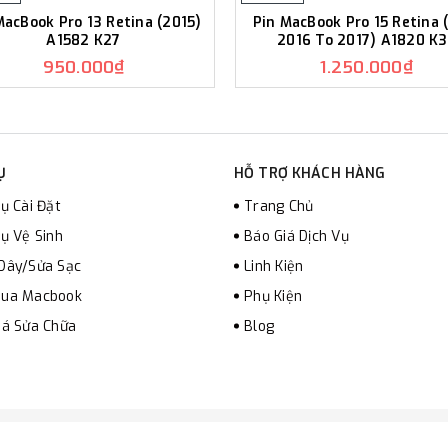
MacBook Pro 13 Retina (2015)
Pin MacBook Pro 15 Retina 
A1582 K27
2016 To 2017) A1820 K
950.000₫
1.250.000₫
Ụ
HỖ TRỢ KHÁCH HÀNG
ụ Cài Đặt
Trang Chủ
Vụ Vệ Sinh
Báo Giá Dịch Vụ
Dây/Sửa Sạc
Linh Kiện
ua Macbook
Phụ Kiện
iá Sửa Chữa
Blog
© Bản quyền thuộc về
maczin
|
Cung cấp bởi
Sapo