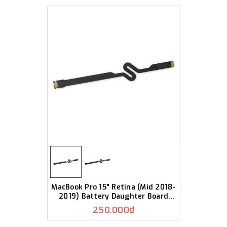
MacBook Pro 15" Retina (Mid 2018-
2019) Battery Daughter Board
Cable K43
250.000₫