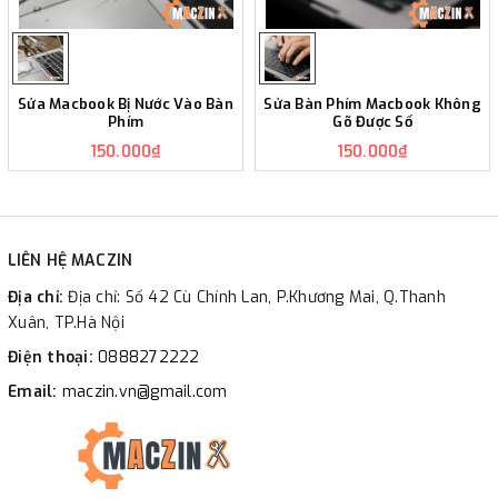
Sửa Macbook Bị Nước Vào Bàn
Sửa Bàn Phím Macbook Không
Phím
Gõ Được Số
150.000₫
150.000₫
LIÊN HỆ MACZIN
Địa chỉ:
Địa chỉ: Số 42 Cù Chính Lan, P.Khương Mai, Q.Thanh
Xuân, TP.Hà Nội
Điện thoại:
0888272222
Email:
maczin.vn@gmail.com