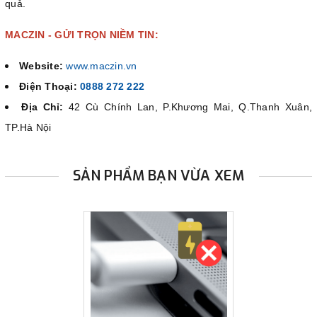
quả.
MACZIN - GỬI TRỌN NIỀM TIN:
Website:
www.maczin.vn
Điện Thoại:
0888 272 222
Địa Chỉ:
42 Cù Chính Lan, P.Khương Mai, Q.Thanh Xuân,
TP.Hà Nội
SẢN PHẨM BẠN VỪA XEM