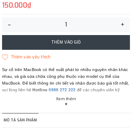
150.000₫
–
+
THÊM VÀO GIỎ
Sự cố trên MacBook có thể xuất phát từ nhiều nguyên nhân khác
nhau, và giá sửa chữa cũng phụ thuộc vào model cụ thể của
MacBook. Để biết thông tin chi tiết và nhận được báo giá tốt nhất,
vui lòng liên hệ
Hotline
0888 272 222
để các chuyên viên kỹ
thuật của Maczin hỗ trợ bạn.
Xem thêm
Maczin - Đối tác tin cậy của bạn.
MÔ TẢ SẢN PHẨM