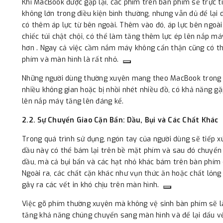
Khi MacBook được gập lại, các phím trên bàn phím sẽ trực ti
không lớn trong điều kiện bình thường, nhưng vẫn đủ để lại d
có thêm áp lực từ bên ngoài. Thêm vào đó, áp lực bên ngoà
chiếc túi chật chội, có thể làm tăng thêm lực ép lên nắp 
hơn . Ngay cả việc cầm nắm máy không cẩn thận cũng có th
phím và màn hình là rất nhỏ.
Những người dùng thường xuyên mang theo MacBook trong túi
nhiều không gian hoặc bị nhồi nhét nhiều đồ, có khả năng g
lên nắp máy tăng lên đáng kể.
2.2. Sự Chuyển Giao Cặn Bẩn: Dầu, Bụi và Các Chất Khác
Trong quá trình sử dụng, ngón tay của người dùng sẽ tiếp xúc
dầu này có thể bám lại trên bề mặt phím và sau đó chuyển 
dầu, mà cả bụi bẩn và các hạt nhỏ khác bám trên bàn phím c
Ngoài ra, các chất cặn khác như vụn thức ăn hoặc chất lỏng
gây ra các vết in khó chịu trên màn hình.
Việc gõ phím thường xuyên mà không vệ sinh bàn phím sẽ là
tăng khả năng chúng chuyển sang màn hình và để lại dấu vế