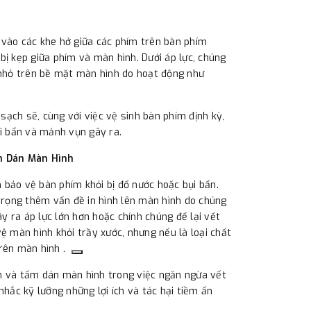
 vào các khe hở giữa các phím trên bàn phím
bị kẹp giữa phím và màn hình. Dưới áp lực, chúng
c nhỏ trên bề mặt màn hình do hoạt động như
ạch sẽ, cùng với việc vệ sinh bàn phím định kỳ,
ụi bẩn và mảnh vụn gây ra.
m Dán Màn Hình
 bảo vệ bàn phím khỏi bị đổ nước hoặc bụi bẩn.
 trọng thêm vấn đề in hình lên màn hình do chúng
 ra áp lực lớn hơn hoặc chính chúng để lại vết
ệ màn hình khỏi trầy xước, nhưng nếu là loại chất
trên màn hình .
m và tấm dán màn hình trong việc ngăn ngừa vết
nhắc kỹ lưỡng những lợi ích và tác hại tiềm ẩn