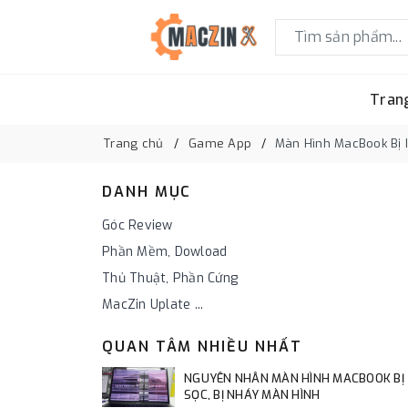
Tran
Trang chủ
Game App
Màn Hình MacBook Bị 
DANH MỤC
Góc Review
Phần Mềm, Dowload
Thủ Thuật, Phần Cứng
MacZin Uplate ...
QUAN TÂM NHIỀU NHẤT
NGUYÊN NHÂN MÀN HÌNH MACBOOK BỊ
SỌC, BỊ NHÁY MÀN HÌNH