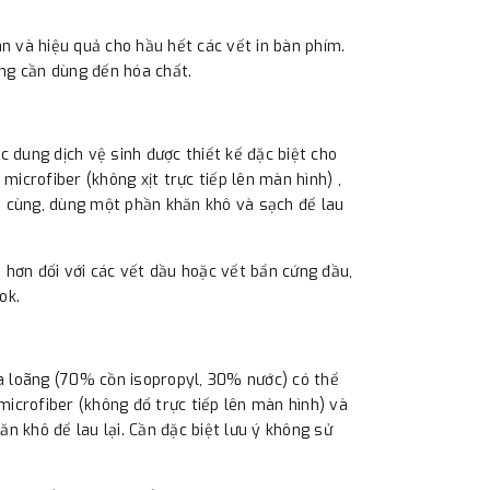
àn và hiệu quả cho hầu hết các vết in bàn phím.
ng cần dùng đến hóa chất.
 dung dịch vệ sinh được thiết kế đặc biệt cho
microfiber (không xịt trực tiếp lên màn hình) ,
i cùng, dùng một phần khăn khô và sạch để lau
 hơn đối với các vết dầu hoặc vết bẩn cứng đầu,
ok.
ha loãng (70% cồn isopropyl, 30% nước) có thể
icrofiber (không đổ trực tiếp lên màn hình) và
n khô để lau lại. Cần đặc biệt lưu ý không sử