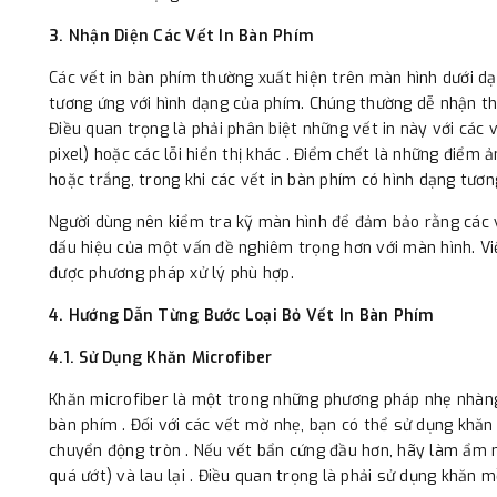
3. Nhận Diện Các Vết In Bàn Phím
Các vết in bàn phím thường xuất hiện trên màn hình dưới 
tương ứng với hình dạng của phím. Chúng thường dễ nhận thấ
Điều quan trọng là phải phân biệt những vết in này với các
pixel) hoặc các lỗi hiển thị khác . Điểm chết là những điểm
hoặc trắng, trong khi các vết in bàn phím có hình dạng tươ
Người dùng nên kiểm tra kỹ màn hình để đảm bảo rằng các v
dấu hiệu của một vấn đề nghiêm trọng hơn với màn hình. Vi
được phương pháp xử lý phù hợp.
4. Hướng Dẫn Từng Bước Loại Bỏ Vết In Bàn Phím
4.1. Sử Dụng Khăn Microfiber
Khăn microfiber là một trong những phương pháp nhẹ nhàng 
bàn phím . Đối với các vết mờ nhẹ, bạn có thể sử dụng khă
chuyển động tròn . Nếu vết bẩn cứng đầu hơn, hãy làm ẩm 
quá ướt) và lau lại . Điều quan trọng là phải sử dụng khăn