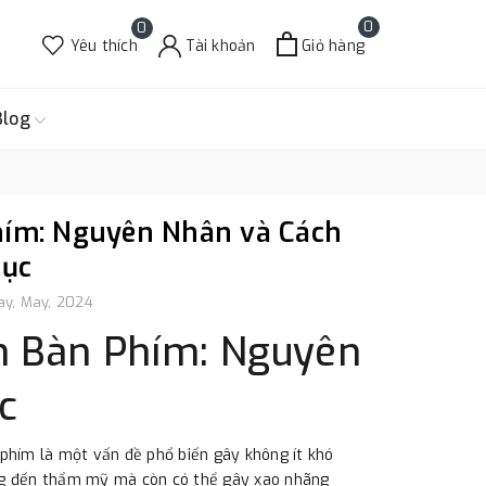
0
0
Yêu thích
Tài khoản
Giỏ hàng
Blog
hím: Nguyên Nhân và Cách
hục
y, May, 2024
n Bàn Phím: Nguyên
c
 phím là một vấn đề phổ biến gây không ít khó
ởng đến thẩm mỹ mà còn có thể gây xao nhãng