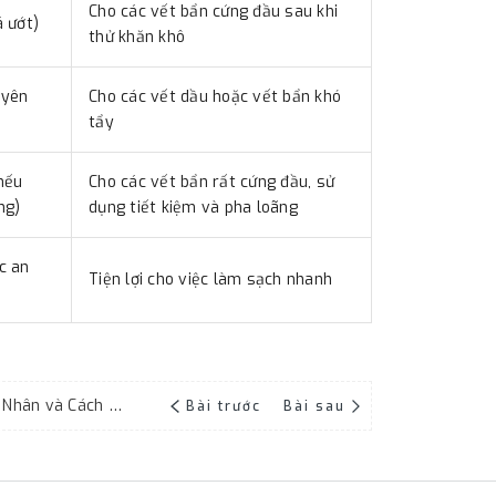
Cho các vết bẩn cứng đầu sau khi
 ướt)
thử khăn khô
uyên
Cho các vết dầu hoặc vết bẩn khó
tẩy
nếu
Cho các vết bẩn rất cứng đầu, sử
ng)
dụng tiết kiệm và pha loãng
c an
Tiện lợi cho việc làm sạch nhanh
Màn Hình MacBook Bị In Bàn Phím: Nguyên Nhân và Cách Khắc Phục
Bài trước
Bài sau