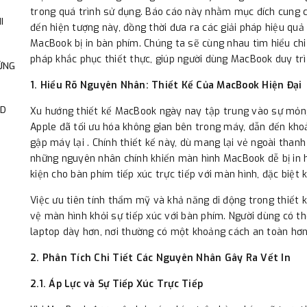
trong quá trình sử dụng. Báo cáo này nhằm mục đích cung 
I
đến hiện tượng này, đồng thời đưa ra các giải pháp hiệu quả
MacBook bị in bàn phím. Chúng ta sẽ cùng nhau tìm hiểu chi
pháp khắc phục thiết thực, giúp người dùng MacBook duy trì
ỨNG
1. Hiểu Rõ Nguyên Nhân: Thiết Kế Của MacBook Hiện Đại
AD
Xu hướng thiết kế MacBook ngày nay tập trung vào sự mỏng 
Apple đã tối ưu hóa không gian bên trong máy, dẫn đến kho
gập máy lại . Chính thiết kế này, dù mang lại vẻ ngoài thanh l
những nguyên nhân chính khiến màn hình MacBook dễ bị in 
kiện cho bàn phím tiếp xúc trực tiếp với màn hình, đặc biệt 
Việc ưu tiên tính thẩm mỹ và khả năng di động trong thiết
vệ màn hình khỏi sự tiếp xúc với bàn phím. Người dùng có t
laptop dày hơn, nơi thường có một khoảng cách an toàn hơn
2. Phân Tích Chi Tiết Các Nguyên Nhân Gây Ra Vết In
2.1. Áp Lực và Sự Tiếp Xúc Trực Tiếp