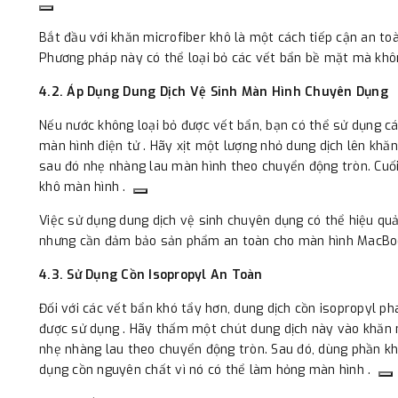
Bắt đầu với khăn microfiber khô là một cách tiếp cận an to
Phương pháp này có thể loại bỏ các vết bẩn bề mặt mà khô
4.2. Áp Dụng Dung Dịch Vệ Sinh Màn Hình Chuyên Dụng
Nếu nước không loại bỏ được vết bẩn, bạn có thể sử dụng các
màn hình điện tử . Hãy xịt một lượng nhỏ dung dịch lên khăn 
sau đó nhẹ nhàng lau màn hình theo chuyển động tròn. Cuố
khô màn hình .
Việc sử dụng dung dịch vệ sinh chuyên dụng có thể hiệu quả
nhưng cần đảm bảo sản phẩm an toàn cho màn hình MacBo
4.3. Sử Dụng Cồn Isopropyl An Toàn
Đối với các vết bẩn khó tẩy hơn, dung dịch cồn isopropyl p
được sử dụng . Hãy thấm một chút dung dịch này vào khăn m
nhẹ nhàng lau theo chuyển động tròn. Sau đó, dùng phần khă
dụng cồn nguyên chất vì nó có thể làm hỏng màn hình .