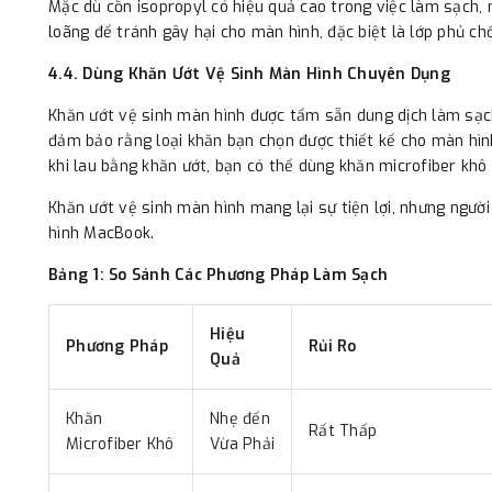
Mặc dù cồn isopropyl có hiệu quả cao trong việc làm sạch,
loãng để tránh gây hại cho màn hình, đặc biệt là lớp phủ ch
4.4. Dùng Khăn Ướt Vệ Sinh Màn Hình Chuyên Dụng
Khăn ướt vệ sinh màn hình được tẩm sẵn dung dịch làm sạch 
đảm bảo rằng loại khăn bạn chọn được thiết kế cho màn hìn
khi lau bằng khăn ướt, bạn có thể dùng khăn microfiber khô 
Khăn ướt vệ sinh màn hình mang lại sự tiện lợi, nhưng ngư
hình MacBook.
Bảng 1: So Sánh Các Phương Pháp Làm Sạch
Hiệu
Phương Pháp
Rủi Ro
Quả
Khăn
Nhẹ đến
Rất Thấp
Microfiber Khô
Vừa Phải