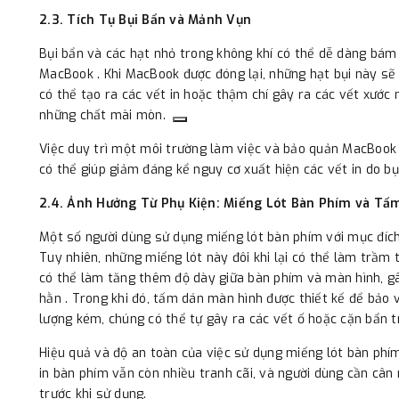
2.3. Tích Tụ Bụi Bẩn và Mảnh Vụn
Bụi bẩn và các hạt nhỏ trong không khí có thể dễ dàng bám
MacBook . Khi MacBook được đóng lại, những hạt bụi này sẽ 
có thể tạo ra các vết in hoặc thậm chí gây ra các vết xướ
những chất mài mòn.
Việc duy trì một môi trường làm việc và bảo quản MacBook s
có thể giúp giảm đáng kể nguy cơ xuất hiện các vết in do b
2.4. Ảnh Hưởng Từ Phụ Kiện: Miếng Lót Bàn Phím và Tấ
Một số người dùng sử dụng miếng lót bàn phím với mục đích
Tuy nhiên, những miếng lót này đôi khi lại có thể làm trầm
có thể làm tăng thêm độ dày giữa bàn phím và màn hình, gây
hằn . Trong khi đó, tấm dán màn hình được thiết kế để bảo v
lượng kém, chúng có thể tự gây ra các vết ố hoặc cặn bẩn 
Hiệu quả và độ an toàn của việc sử dụng miếng lót bàn phí
in bàn phím vẫn còn nhiều tranh cãi, và người dùng cần cân 
trước khi sử dụng.