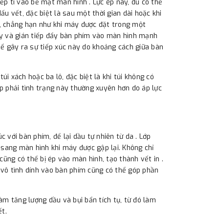
ếp tì vào bề mặt màn hình . Lực ép này, dù có thể
ấu vết, đặc biệt là sau một thời gian dài hoặc khi
i, chẳng hạn như khi máy được đặt trong một
máy và gián tiếp đẩy bàn phím vào màn hình mạnh
ể gây ra sự tiếp xúc này do khoảng cách giữa bàn
 xách hoặc ba lô, đặc biệt là khi túi không có
ặp phải tình trạng này thường xuyên hơn do áp lực
 với bàn phím, để lại dầu tự nhiên từ da . Lớp
sang màn hình khi máy được gập lại. Không chỉ
ũng có thể bị ép vào màn hình, tạo thành vết in .
 vô tình dính vào bàn phím cũng có thể góp phần
m tăng lượng dầu và bụi bẩn tích tụ, từ đó làm
t.