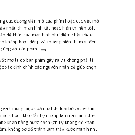
dạng các đường viền mờ của phím hoặc các vệt mờ
y nhất khi màn hình tắt hoặc hiển thị nền tối .
 vấn đề khác của màn hình như điểm chết (dead
 ảnh không hoạt động và thường hiển thị màu đen
ng ứng với các phím.
ết mờ là do bàn phím gây ra và không phải là
ệc xác định chính xác nguyên nhân sẽ giúp chọn
và thường hiệu quả nhất để loại bỏ các vết in
n microfiber khô để nhẹ nhàng lau màn hình theo
nhẹ khăn bằng nước sạch (chú ý không để khăn
 mềm, không xơ để tránh làm trầy xước màn hình .