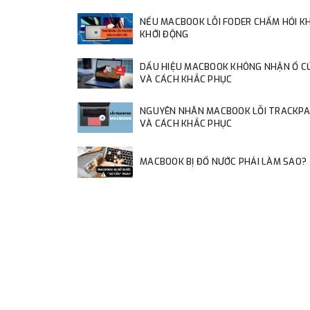
NẾU MACBOOK LỖI FODER CHẤM HỎI KH
KHỞI ĐỘNG
DẤU HIỆU MACBOOK KHÔNG NHẬN Ổ C
VÀ CÁCH KHẮC PHỤC
NGUYÊN NHÂN MACBOOK LỖI TRACKP
VÀ CÁCH KHẮC PHỤC
MACBOOK BỊ ĐỔ NƯỚC PHẢI LÀM SAO?