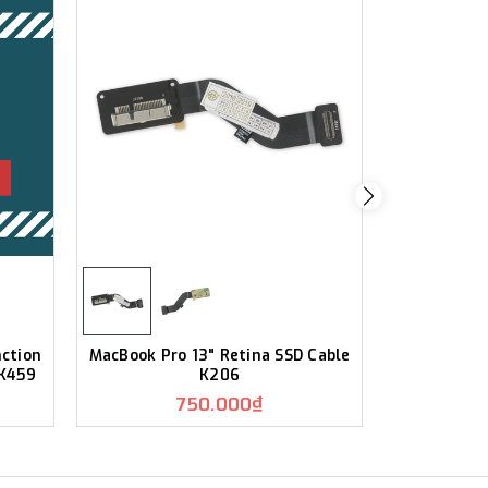
nction
MacBook Pro 13" Retina SSD Cable
MacBook Pro
 K459
K206
Early
750.000₫