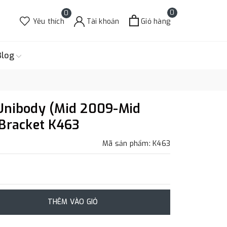
0
0
Yêu thích
Tài khoản
Giỏ hàng
Blog
Unibody (Mid 2009-Mid
 Bracket K463
Mã sản phẩm: K463
THÊM VÀO GIỎ