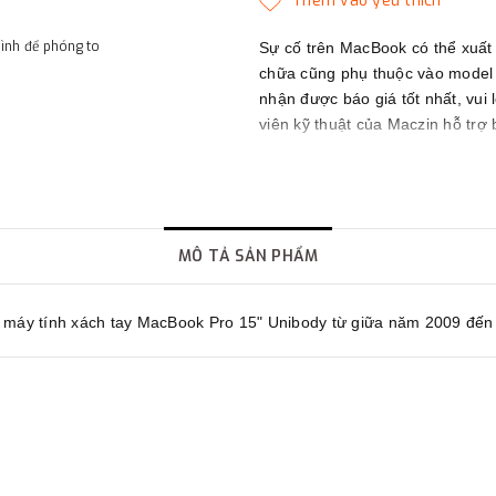
hình để phóng to
Sự cố trên MacBook có thể xuất
chữa cũng phụ thuộc vào model c
nhận được báo giá tốt nhất, vui 
viên kỹ thuật của Maczin hỗ trợ 
Maczin - Đối tác tin cậy của bạn
MÔ TẢ SẢN PHẨM
 máy tính xách tay MacBook Pro 15" Unibody từ giữa năm 2009 đến