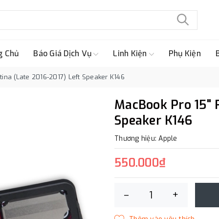
g Chủ
Báo Giá Dịch Vụ
Linh Kiện
Phụ Kiện
ina (Late 2016-2017) Left Speaker K146
MacBook Pro 15" R
Speaker K146
Thương hiệu: Apple
550.000₫
–
+