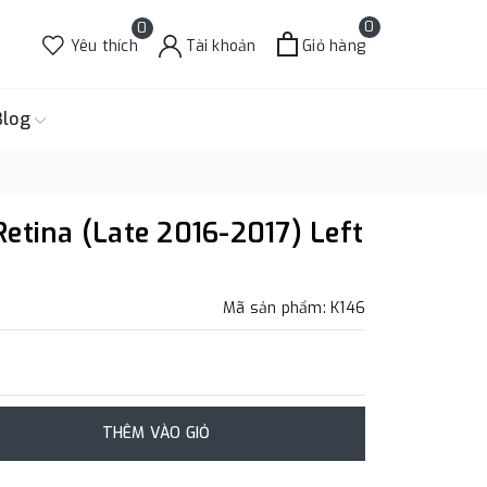
0
0
Yêu thích
Tài khoản
Giỏ hàng
Blog
etina (Late 2016-2017) Left
Mã sản phẩm: K146
THÊM VÀO GIỎ