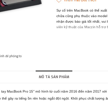
Sự cố trên MacBook có thể xuất
chữa cũng phụ thuộc vào model c
nhận được báo giá tốt nhất, vui 
viên kỹ thuật của Maczin hỗ trợ 
Maczin - Đối tác tin cậy của bạn
hình để phóng to
MÔ TẢ SẢN PHẨM
ách tay MacBook Pro 15" mô hình từ cuối năm 2016 đến năm 2017 với
 thể gây ra tiếng ồn rên hoặc ngắt đột ngột. Khôi phục chất lượng