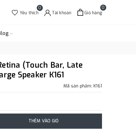
0
0
Yêu thích
Tài khoản
Giỏ hàng
Blog
etina (Touch Bar, Late
arge Speaker K161
Mã sản phẩm: K161
THÊM VÀO GIỎ