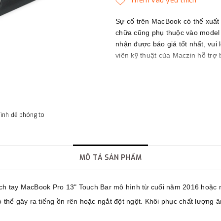
Sự cố trên MacBook có thể xuất
chữa cũng phụ thuộc vào model c
nhận được báo giá tốt nhất, vui 
viên kỹ thuật của Maczin hỗ trợ 
Maczin - Đối tác tin cậy của bạn
hình để phóng to
MÔ TẢ SẢN PHẨM
 xách tay MacBook Pro 13" Touch Bar mô hình từ cuối năm 2016 hoặc
 thể gây ra tiếng ồn rên hoặc ngắt đột ngột. Khôi phục chất lượng