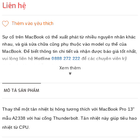
Liên hệ
Sự cố trên MacBook có thể xuất phát từ nhiều nguyên nhân khác
nhau, và giá sửa chữa cũng phụ thuộc vào model cụ thể của
MacBook. Để biết thông tin chi tiết và nhận được báo giá tốt nhất,
vui lòng liên hệ
Hotline
0888 272 222
để các chuyên viên kỹ
thuật của Maczin hỗ trợ bạn.
Xem thêm
Maczin - Đối tác tin cậy của bạn.
MÔ TẢ SẢN PHẨM
Thay thế một tản nhiệt bị hỏng tương thích với MacBook Pro 13"
mẫu A2338 với hai cổng Thunderbolt. Tản nhiệt này giúp tiêu hao
nhiệt từ CPU.