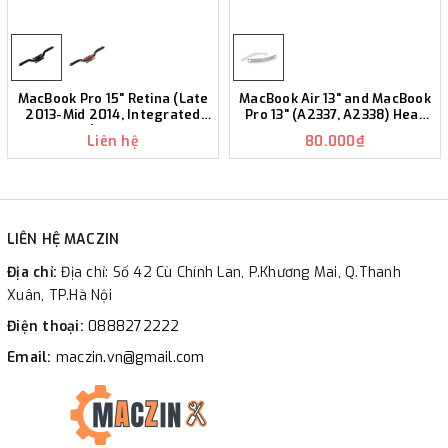
MacBook Pro 15" Retina (Late
MacBook Air 13" and MacBook
2013-Mid 2014, Integrated
Pro 13" (A2337, A2338) Heat
Graphics) Heat Sink K381
Sink Brackets K380
Liên hệ
80.000₫
LIÊN HỆ MACZIN
Địa chỉ:
Địa chỉ: Số 42 Cù Chính Lan, P.Khương Mai, Q.Thanh
Xuân, TP.Hà Nội
Điện thoại:
0888272222
Email:
maczin.vn@gmail.com