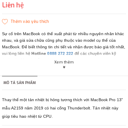
Liên hệ
Sự cố trên MacBook có thể xuất phát từ nhiều nguyên nhân khác
nhau, và giá sửa chữa cũng phụ thuộc vào model cụ thể của
MacBook. Để biết thông tin chi tiết và nhận được báo giá tốt nhất,
vui lòng liên hệ
Hotline
0888 272 222
để các chuyên viên kỹ
thuật của Maczin hỗ trợ bạn.
Xem thêm
Maczin - Đối tác tin cậy của bạn.
MÔ TẢ SẢN PHẨM
Thay thế một tản nhiệt bị hỏng tương thích với MacBook Pro 13"
mẫu A2159 năm 2019 có hai cổng Thunderbolt. Tản nhiệt này
giúp tiêu hao nhiệt từ CPU.