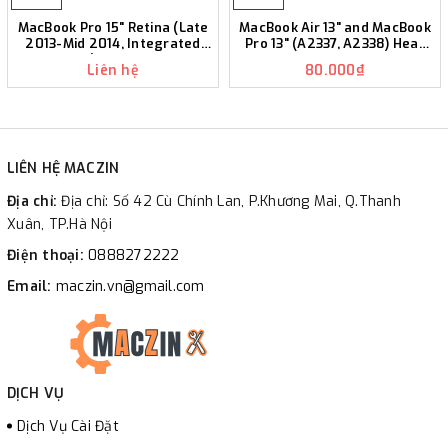
MacBook Pro 15" Retina (Late
MacBook Air 13" and MacBook
2013-Mid 2014, Integrated
Pro 13" (A2337, A2338) Heat
Graphics) Heat Sink K381
Sink Brackets K380
Liên hệ
80.000₫
LIÊN HỆ MACZIN
Địa chỉ:
Địa chỉ: Số 42 Cù Chính Lan, P.Khương Mai, Q.Thanh
Xuân, TP.Hà Nội
Điện thoại:
0888272222
Email:
maczin.vn@gmail.com
DỊCH VỤ
Dịch Vụ Cài Đặt