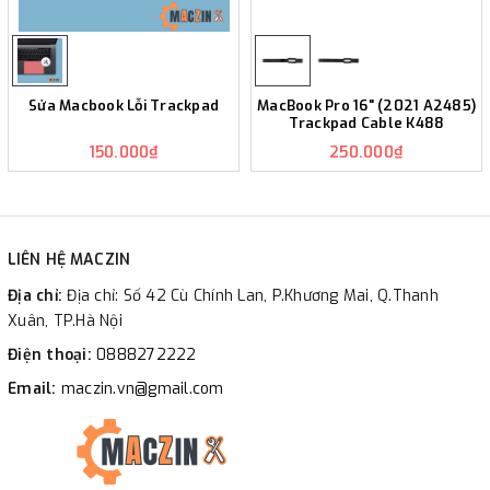
Sửa Macbook Lỗi Trackpad
MacBook Pro 16" (2021 A2485)
Trackpad Cable K488
150.000₫
250.000₫
LIÊN HỆ MACZIN
Địa chỉ:
Địa chỉ: Số 42 Cù Chính Lan, P.Khương Mai, Q.Thanh
Xuân, TP.Hà Nội
Điện thoại:
0888272222
Email:
maczin.vn@gmail.com