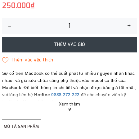
250.000₫
–
+
THÊM VÀO GIỎ
Sự cố trên MacBook có thể xuất phát từ nhiều nguyên nhân khác
nhau, và giá sửa chữa cũng phụ thuộc vào model cụ thể của
MacBook. Để biết thông tin chi tiết và nhận được báo giá tốt nhất,
vui lòng liên hệ
Hotline
0888 272 222
để các chuyên viên kỹ
thuật của Maczin hỗ trợ bạn.
Xem thêm
Maczin - Đối tác tin cậy của bạn.
MÔ TẢ SẢN PHẨM