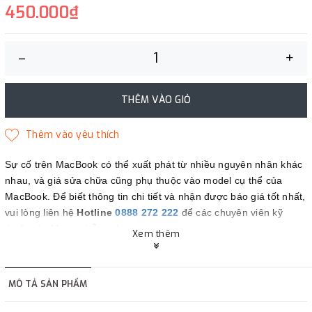
450.000₫
–
+
THÊM VÀO GIỎ
Sự cố trên MacBook có thể xuất phát từ nhiều nguyên nhân khác
nhau, và giá sửa chữa cũng phụ thuộc vào model cụ thể của
MacBook. Để biết thông tin chi tiết và nhận được báo giá tốt nhất,
vui lòng liên hệ
Hotline
0888 272 222
để các chuyên viên kỹ
thuật của Maczin hỗ trợ bạn.
Xem thêm
Maczin - Đối tác tin cậy của bạn.
MÔ TẢ SẢN PHẨM