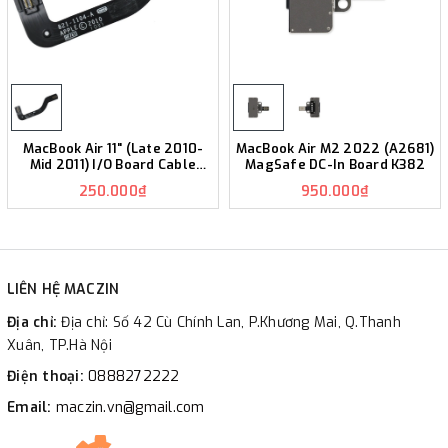
MacBook Air 11" (Late 2010-
MacBook Air M2 2022 (A2681)
Mid 2011) I/O Board Cable
MagSafe DC-In Board K382
K383
250.000₫
950.000₫
LIÊN HỆ MACZIN
Địa chỉ:
Địa chỉ: Số 42 Cù Chính Lan, P.Khương Mai, Q.Thanh
Xuân, TP.Hà Nội
Điện thoại:
0888272222
Email:
maczin.vn@gmail.com