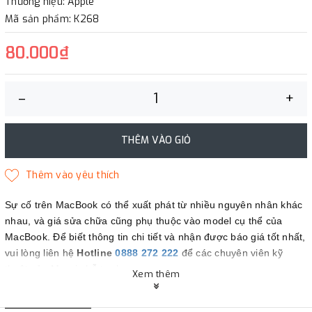
Thương hiệu: Apple
Mã sản phẩm: K268
80.000₫
–
+
THÊM VÀO GIỎ
Sự cố trên MacBook có thể xuất phát từ nhiều nguyên nhân khác
nhau, và giá sửa chữa cũng phụ thuộc vào model cụ thể của
MacBook. Để biết thông tin chi tiết và nhận được báo giá tốt nhất,
vui lòng liên hệ
Hotline
0888 272 222
để các chuyên viên kỹ
thuật của Maczin hỗ trợ bạn.
Xem thêm
Maczin - Đối tác tin cậy của bạn.