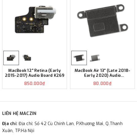
MacBook 12" Retina (Early
MacBook Air 13" (Late 2018-
2015-2017) Audio Board K269
Early 2020) Audio
Daughterboard Cable Bracket
850.000₫
80.000₫
K267
LIÊN HỆ MACZIN
Địa chỉ:
Địa chỉ: Số 42 Cù Chính Lan, P.Khương Mai, Q.Thanh
Xuân, TP.Hà Nội